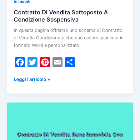
Immobili
Contratto Di Vendita Sottoposto A
Condizione Sospensiva
In questa pagina offriamo uno schema di Contratto
di Vendita Condizionata che può essere scaricato in
formato Word e personalizzato
F
T
Pi
E
C
a
w
nt
m
o
c
itt
er
ai
n
Contratto
Leggi l'articolo »
Di
e
er
e
l
di
Vendita
b
st
vi
Sottoposto
o
di
A
Condizione
o
Sospensiva
k