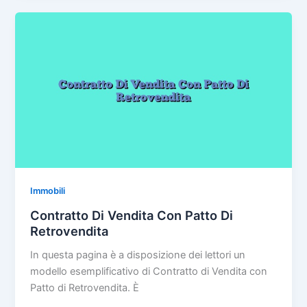
b
st
vi
Bene
o
di
Immobile
Con
o
Riserva
k
Di
Proprietà
Immobili
Contratto Di Vendita Con Patto Di
Retrovendita
In questa pagina è a disposizione dei lettori un
modello esemplificativo di Contratto di Vendita con
Patto di Retrovendita. È