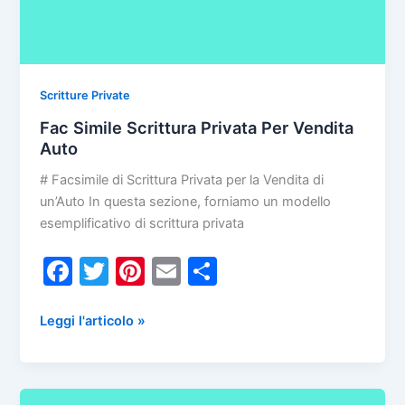
Scritture Private
Fac Simile Scrittura Privata Per Vendita
Auto
# Facsimile di Scrittura Privata per la Vendita di
un’Auto In questa sezione, forniamo un modello
esemplificativo di scrittura privata
F
T
Pi
E
C
a
w
nt
m
o
c
itt
er
ai
n
Fac
Leggi l'articolo »
Simile
e
er
e
l
di
Scrittura
b
st
vi
Privata