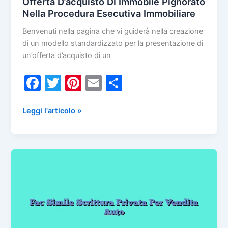
Offerta D’acquisto Di Immobile Pignorato
Nella Procedura Esecutiva Immobiliare
Benvenuti nella pagina che vi guiderà nella creazione
di un modello standardizzato per la presentazione di
un’offerta d’acquisto di un
F
T
Pi
E
C
a
w
nt
m
o
c
itt
er
ai
n
Offerta
Leggi l'articolo »
D’acquisto
e
er
e
l
di
Di
b
st
vi
Immobile
o
di
Pignorato
Nella
o
Procedura
k
Esecutiva
Immobiliare