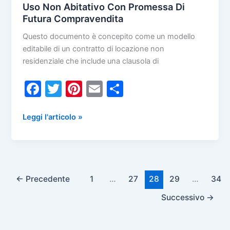
Uso Non Abitativo Con Promessa Di
Futura Compravendita
Questo documento è concepito come un modello
editabile di un contratto di locazione non
residenziale che include una clausola di
F
T
Pi
E
C
a
w
nt
m
o
c
itt
er
ai
n
Fac
Leggi l'articolo »
Simile
e
er
e
l
di
Contratto
b
st
vi
Di
o
di
Locazione
Ad
←
Precedente
1
…
27
28
29
…
34
o
Uso
Successivo
→
k
Non
Abitativo
Con