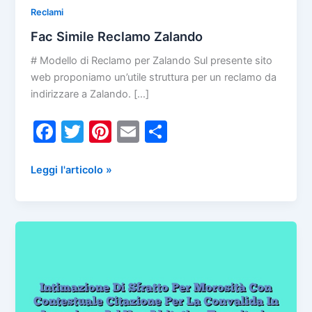
Reclami
Fac Simile Reclamo Zalando
# Modello di Reclamo per Zalando Sul presente sito
web proponiamo un’utile struttura per un reclamo da
indirizzare a Zalando. […]
F
T
Pi
E
C
a
w
nt
m
o
c
itt
er
ai
n
Fac
Leggi l'articolo »
Simile
e
er
e
l
di
Reclamo
b
st
vi
Zalando
o
di
o
k