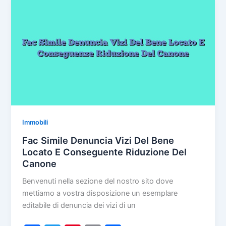
o
di
Per
Vendita
o
Auto
k
Immobili
Fac Simile Denuncia Vizi Del Bene
Locato E Conseguente Riduzione Del
Canone
Benvenuti nella sezione del nostro sito dove
mettiamo a vostra disposizione un esemplare
editabile di denuncia dei vizi di un