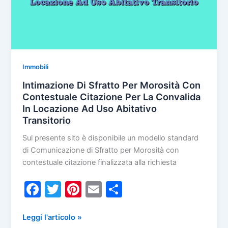
Immobili
Intimazione Di Sfratto Per Morosità Con
Contestuale Citazione Per La Convalida
In Locazione Ad Uso Abitativo
Transitorio
Sul presente sito è disponibile un modello standard
di Comunicazione di Sfratto per Morosità con
contestuale citazione finalizzata alla richiesta
F
T
Pi
E
C
a
w
nt
m
o
c
itt
er
ai
n
Intimazione
Leggi l'articolo »