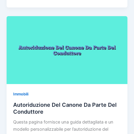
Di
e
er
e
l
di
Sfratto
b
st
vi
Per
o
di
Morosità
Con
o
Contestuale
k
Citazione
Per
La
Convalida
In
Locazione
Ad
Uso
Immobili
Abitativo
Autoriduzione Del Canone Da Parte Del
Transitorio
Conduttore
Questa pagina fornisce una guida dettagliata e un
modello personalizzabile per l’autoriduzione del