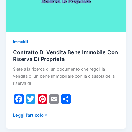
Immobili
Contratto Di Vendita Bene Immobile Con
Riserva Di Proprietà
Siete alla ricerca di un documento che regoli la
vendita di un bene immobiliare con la clausola della
riserva di
F
T
Pi
E
C
a
w
nt
m
o
c
itt
er
ai
n
Contratto
Leggi l'articolo »
Di
e
er
e
l
di
Vendita