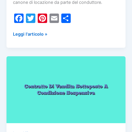
canone di locazione da parte del conduttore.
F
T
Pi
E
C
a
w
nt
m
o
c
itt
er
ai
n
Autoriduzione
Leggi l'articolo »
Del
e
er
e
l
di
Canone
b
st
vi
Da
o
di
Parte
Del
o
Conduttore
k