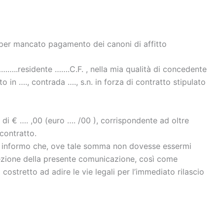
 per mancato pagamento dei canoni di affitto
……..residente …….C.F. , nella mia qualità di concedente
o in …., contrada …., s.n. in forza di contratto stipulato
i € …. ,00 (euro …. /00 ), corrispondente ad oltre
 contratto.
a informo che, ove tale somma non dovesse essermi
icezione della presente comunicazione, così come
 costretto ad adire le vie legali per l’immediato rilascio