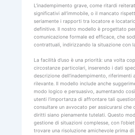
L’inadempimento grave, come ritardi reitera
significativi all’immobile, o il mancato rispe
seriamente i rapporti tra locatore e locatari
definitive. Il nostro modello è progettato p
comunicazione formale ed efficace, che soddis
contrattuali, indirizzando la situazione con l
La facilità d’uso è una priorità: una volta co
circostanze particolari, inserendo i dati spe
descrizione dell’inadempimento, riferimenti a
rilevante. Il modello include anche suggerim
modo logico e persuasivo, aumentando così la
utenti l’importanza di affrontare tali questio
consultare un avvocato per assicurarsi che 
diritti siano pienamente tutelati. Questo mod
gestione di situazioni complesse, con l’obiet
trovare una risoluzione amichevole prima di 