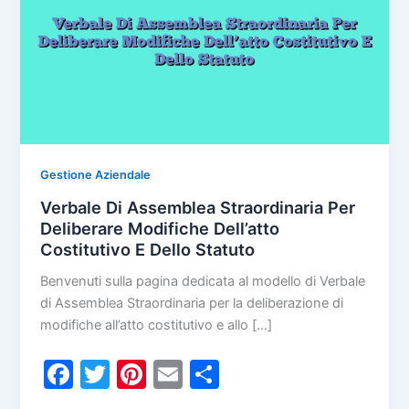
Gestione Aziendale
Verbale Di Assemblea Straordinaria Per
Deliberare Modifiche Dell’atto
Costitutivo E Dello Statuto
Benvenuti sulla pagina dedicata al modello di Verbale
di Assemblea Straordinaria per la deliberazione di
modifiche all’atto costitutivo e allo […]
F
T
Pi
E
C
a
w
nt
m
o