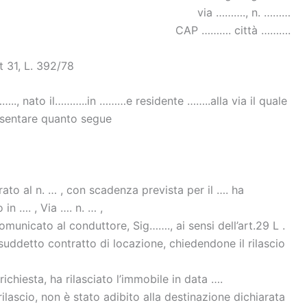
via ………., n. ………
CAP ………. città ……….
t 31, L. 392/78
.., nato il………..in ………e residente ……..alla via il quale
esentare quanto segue
trato al n. … , con scadenza prevista per il …. ha
in …. , Via …. n. … ,
municato al conduttore, Sig……., ai sensi dell’art.29 L .
suddetto contratto di locazione, chiedendone il rilascio
richiesta, ha rilasciato l’immobile in data ….
rilascio, non è stato adibito alla destinazione dichiarata