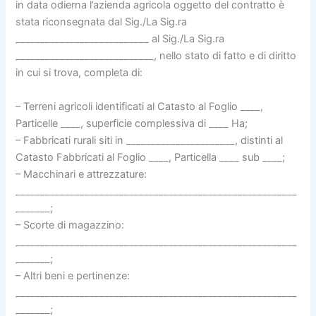
in data odierna l’azienda agricola oggetto del contratto è
stata riconsegnata dal Sig./La Sig.ra
___________________________ al Sig./La Sig.ra
____________________________, nello stato di fatto e di diritto
in cui si trova, completa di:
– Terreni agricoli identificati al Catasto al Foglio ____,
Particelle ____, superficie complessiva di ____ Ha;
– Fabbricati rurali siti in ______________________, distinti al
Catasto Fabbricati al Foglio ____, Particella ____ sub ____;
– Macchinari e attrezzature:
_________________________________________________________
_______;
– Scorte di magazzino:
_________________________________________________________
_______;
– Altri beni e pertinenze:
_________________________________________________________
_______;