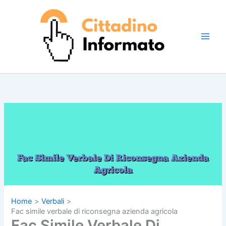
Vai
al
contenuto
Home
Verbali
Fac simile verbale di riconsegna azienda agricola​
Fac Simile Verbale Di