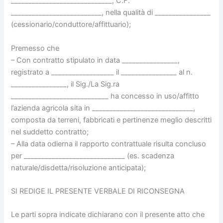
_____________________________, C.F.
__________________________, nella qualità di ________________
(cessionario/conduttore/affittuario);
Premesso che
– Con contratto stipulato in data ________________,
registrato a __________________ il ________________ al n.
________________, il Sig./La Sig.ra
____________________________ ha concesso in uso/affitto
l’azienda agricola sita in _____________________________,
composta da terreni, fabbricati e pertinenze meglio descritti
nel suddetto contratto;
– Alla data odierna il rapporto contrattuale risulta concluso
per _____________________________ (es. scadenza
naturale/disdetta/risoluzione anticipata);
SI REDIGE IL PRESENTE VERBALE DI RICONSEGNA
Le parti sopra indicate dichiarano con il presente atto che