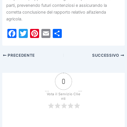
parti, prevenendo futuri contenziosi e assicurando la
corretta conclusione del rapporto relativo all’azienda
agricola.
F
T
Pi
E
C
a
w
nt
m
o
c
itt
er
ai
n
PRECEDENTE
SUCCESSIVO
e
er
e
l
di
b
st
vi
o
di
0
o
k
Vota il Servizio Clie
nti