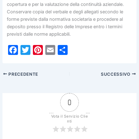
copertura e per la valutazione della continuità aziendale.
Conservare copia del verbale e degli allegati secondo le
forme previste dalla normativa societaria e procedere al
deposito presso il Registro delle Imprese entro i termini
previsti dalle norme applicabili.
F
T
Pi
E
C
a
w
nt
m
o
c
itt
er
ai
n
PRECEDENTE
SUCCESSIVO
e
er
e
l
di
b
st
vi
o
di
0
o
k
Vota il Servizio Clie
nti