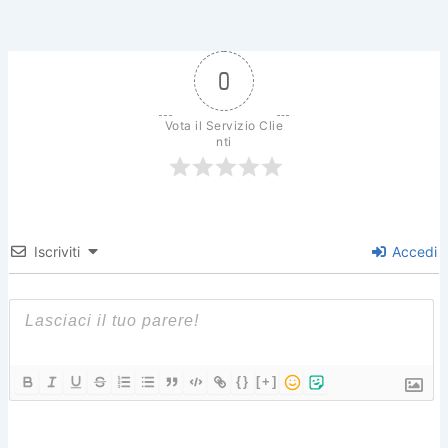
e
er
e
l
di
b
st
vi
o
di
0
o
k
Vota il Servizio Clie
nti
Iscriviti
Accedi
{}
[+]