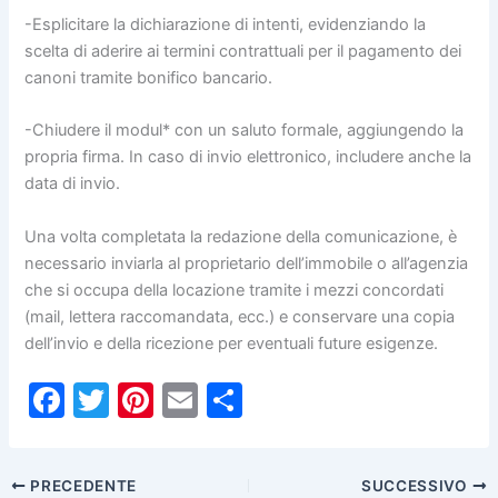
-Esplicitare la dichiarazione di intenti, evidenziando la
scelta di aderire ai termini contrattuali per il pagamento dei
canoni tramite bonifico bancario.
-Chiudere il modul* con un saluto formale, aggiungendo la
propria firma. In caso di invio elettronico, includere anche la
data di invio.
Una volta completata la redazione della comunicazione, è
necessario inviarla al proprietario dell’immobile o all’agenzia
che si occupa della locazione tramite i mezzi concordati
(mail, lettera raccomandata, ecc.) e conservare una copia
dell’invio e della ricezione per eventuali future esigenze.
F
T
Pi
E
C
a
w
nt
m
o
c
itt
er
ai
n
PRECEDENTE
SUCCESSIVO