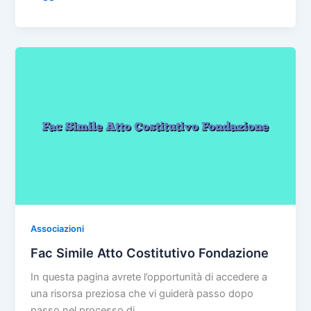
c
itt
er
ai
n
SIMILE
e
er
e
l
di
STATUTO
b
st
vi
ASSOCIAZIONE
o
di
DI
PROMOZIONE
o
SOCIALE
k
Associazioni
Fac Simile Atto Costitutivo Fondazione
In questa pagina avrete l’opportunità di accedere a
una risorsa preziosa che vi guiderà passo dopo
passo nel processo di