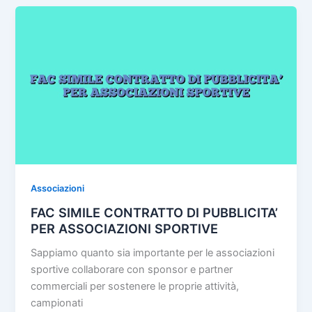
b
st
vi
Costitutivo
o
di
Con
Statuto
o
Di
k
Associazione
Del
Terzo
Settore
Associazioni
FAC SIMILE CONTRATTO DI PUBBLICITA’
PER ASSOCIAZIONI SPORTIVE
Sappiamo quanto sia importante per le associazioni
sportive collaborare con sponsor e partner
commerciali per sostenere le proprie attività,
campionati