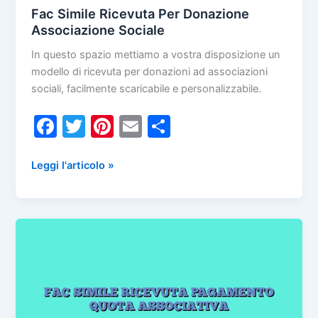
Fac Simile Ricevuta Per Donazione
Associazione Sociale
In questo spazio mettiamo a vostra disposizione un
modello di ricevuta per donazioni ad associazioni
sociali, facilmente scaricabile e personalizzabile.
F
T
Pi
E
C
a
w
nt
m
o
c
itt
er
ai
n
Fac
Leggi l'articolo »
Simile
e
er
e
l
di
Ricevuta
b
st
vi
Per
o
di
Donazione
Associazione
o
Sociale
k