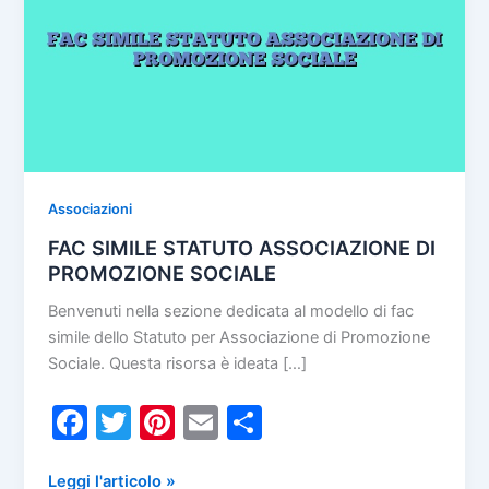
Associazioni
FAC SIMILE STATUTO ASSOCIAZIONE DI
PROMOZIONE SOCIALE
Benvenuti nella sezione dedicata al modello di fac
simile dello Statuto per Associazione di Promozione
Sociale. Questa risorsa è ideata […]
F
T
Pi
E
C
a
w
nt
m
o
FAC
Leggi l'articolo »