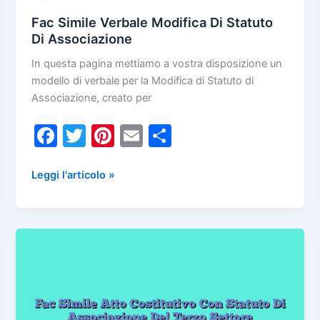
Fac Simile Verbale Modifica Di Statuto
Di Associazione
In questa pagina mettiamo a vostra disposizione un
modello di verbale per la Modifica di Statuto di
Associazione, creato per
F
T
Pi
E
C
a
w
nt
m
o
c
itt
er
ai
n
Fac
Leggi l'articolo »
Simile
e
er
e
l
di
Verbale
b
st
vi
Modifica
o
di
Di
Statuto
o
Di
k
Associazione