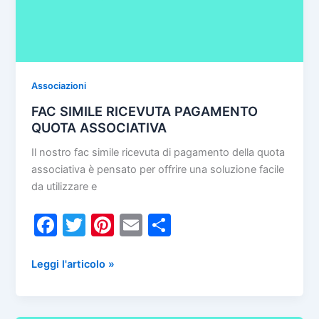
Associazioni
FAC SIMILE RICEVUTA PAGAMENTO
QUOTA ASSOCIATIVA
Il nostro fac simile ricevuta di pagamento della quota
associativa è pensato per offrire una soluzione facile
da utilizzare e
F
T
Pi
E
C
a
w
nt
m
o
c
itt
er
ai
n
FAC
Leggi l'articolo »
SIMILE
e
er
e
l
di
RICEVUTA
b
st
vi
PAGAMENTO