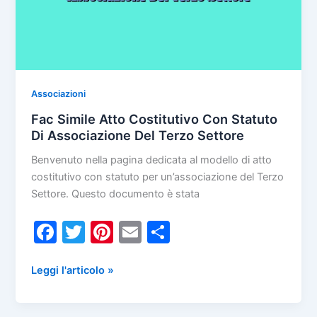
Associazioni
Fac Simile Atto Costitutivo Con Statuto
Di Associazione Del Terzo Settore
Benvenuto nella pagina dedicata al modello di atto
costitutivo con statuto per un’associazione del Terzo
Settore. Questo documento è stata
F
T
Pi
E
C
a
w
nt
m
o
c
itt
er
ai
n
Fac
Leggi l'articolo »
Simile
e
er
e
l
di
Atto