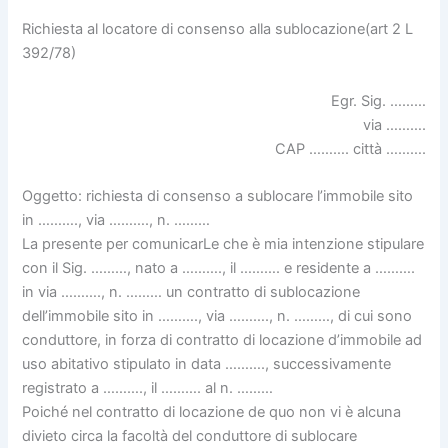
Richiesta al locatore di consenso alla sublocazione(art 2 L
392/78)
Egr. Sig. ………
via ……….
CAP ………. città ……….
Oggetto: richiesta di consenso a sublocare l’immobile sito
in ………., via ………., n. ………
La presente per comunicarLe che è mia intenzione stipulare
con il Sig. ………, nato a ………., il ………. e residente a ……….
in via ………., n. ……… un contratto di sublocazione
dell’immobile sito in ………., via ………., n. ………, di cui sono
conduttore, in forza di contratto di locazione d’immobile ad
uso abitativo stipulato in data ………., successivamente
registrato a ………., il ………. al n. ………
Poiché nel contratto di locazione de quo non vi è alcuna
divieto circa la facoltà del conduttore di sublocare