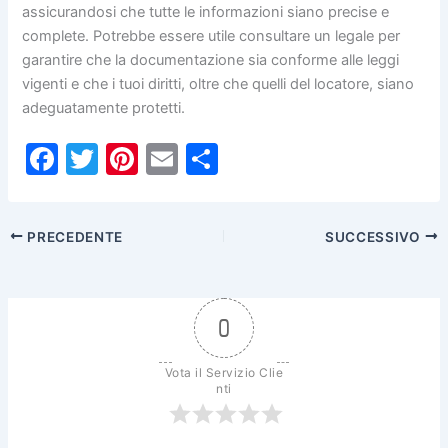
assicurandosi che tutte le informazioni siano precise e
complete. Potrebbe essere utile consultare un legale per
garantire che la documentazione sia conforme alle leggi
vigenti e che i tuoi diritti, oltre che quelli del locatore, siano
adeguatamente protetti.
F
T
Pi
E
C
a
w
nt
m
o
c
itt
er
ai
n
PRECEDENTE
SUCCESSIVO
e
er
e
l
di
b
st
vi
o
di
0
o
k
Vota il Servizio Clie
nti