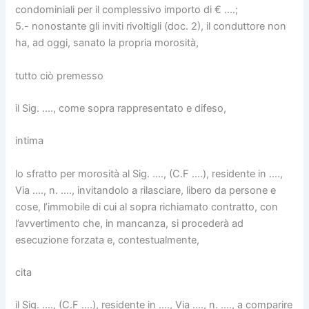
condominiali per il complessivo importo di € ….;
5.- nonostante gli inviti rivoltigli (doc. 2), il conduttore non
ha, ad oggi, sanato la propria morosità,
tutto ciò premesso
il Sig. …., come sopra rappresentato e difeso,
intima
lo sfratto per morosità al Sig. …., (C.F ….), residente in ….,
Via …., n. …., invitandolo a rilasciare, libero da persone e
cose, l’immobile di cui al sopra richiamato contratto, con
l’avvertimento che, in mancanza, si procederà ad
esecuzione forzata e, contestualmente,
cita
il Sig. …., (C.F ….), residente in …., Via …., n. …., a comparire