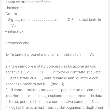
posta elettronica certificata ………
-intimante-
Contro
Il Sig. …., nato il . . . . . . . . . . ..a. . . . . .(C.F ….), residente in
…., Via …. n. ….,
– intimato-
premesso che
1.- l’istante è proprietario di un immobile sito in …., Via …. n.
….;
2.- tale immobile è stato concesso in locazione ad uso
abitativo al Sig. …., (C.F ….), in forza di contratto stipulato il
…. e registrato al n. …., della durata di anni quattro e con
scadenza prevista per il …. (doc. 1);
3.- il conduttore non provvede al pagamento dei canoni di
locazione dal mese di …., risultando così moroso, alla data
odierna, per tale titolo, della complessiva somma di € ….;
4.- egli si è reso, altresì, moroso del pagamento degli oneri