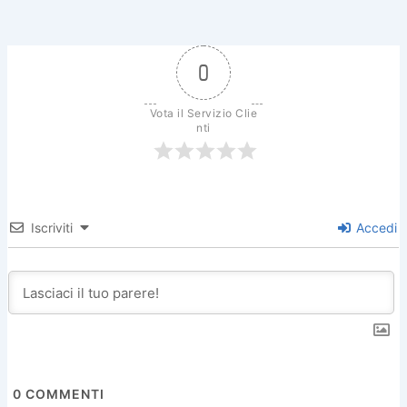
e
er
e
l
di
b
st
vi
o
di
0
o
k
Vota il Servizio Clie
nti
Iscriviti
Accedi
0
COMMENTI