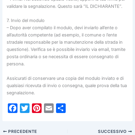
validare la segnalazione. Questo sarà “IL DICHIARANTE”.
7. Invio del modulo
– Dopo aver compilato il modulo, devi inviarlo all’ente o
all’autorità competente (ad esempio, il comune o l’ente
stradale responsabile per la manutenzione della strada in
questione). Verifica se è possibile inviarlo via email, tramite
posta ordinaria o se necessita di essere consegnato di
persona.
Assicurati di conservare una copia del modulo inviato e di
qualsiasi ricevuta di invio o consegna, quale prova della tua
segnalazione.
F
T
Pi
E
C
a
w
nt
m
o
c
itt
er
ai
n
PRECEDENTE
SUCCESSIVO