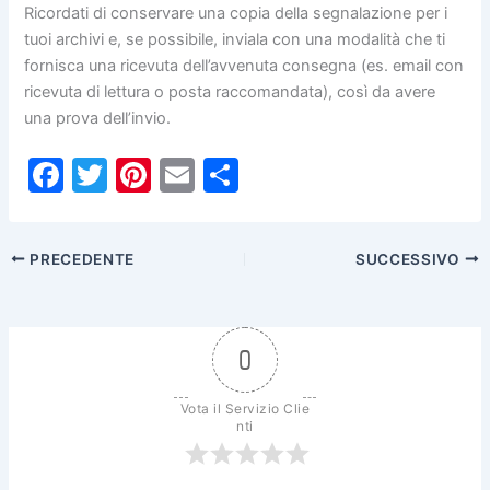
Ricordati di conservare una copia della segnalazione per i
tuoi archivi e, se possibile, inviala con una modalità che ti
fornisca una ricevuta dell’avvenuta consegna (es. email con
ricevuta di lettura o posta raccomandata), così da avere
una prova dell’invio.
F
T
Pi
E
C
a
w
nt
m
o
c
itt
er
ai
n
PRECEDENTE
SUCCESSIVO
e
er
e
l
di
b
st
vi
o
di
0
o
k
Vota il Servizio Clie
nti