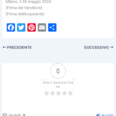
Milano, il 28 maggio 2024
[Firma del Venditore]
[Firma dell’Acquirente]
F
T
Pi
E
C
a
w
nt
m
o
c
itt
er
ai
n
PRECEDENTE
SUCCESSIVO
e
er
e
l
di
b
st
vi
o
di
0
o
k
Vota il Servizio Clie
nti
Iscriviti
Accedi