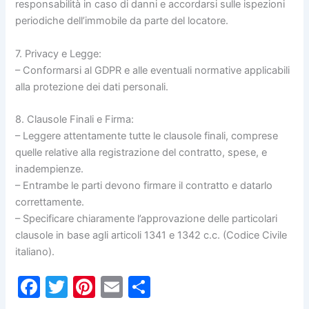
responsabilità in caso di danni e accordarsi sulle ispezioni
periodiche dell’immobile da parte del locatore.
7. Privacy e Legge:
– Conformarsi al GDPR e alle eventuali normative applicabili
alla protezione dei dati personali.
8. Clausole Finali e Firma:
– Leggere attentamente tutte le clausole finali, comprese
quelle relative alla registrazione del contratto, spese, e
inadempienze.
– Entrambe le parti devono firmare il contratto e datarlo
correttamente.
– Specificare chiaramente l’approvazione delle particolari
clausole in base agli articoli 1341 e 1342 c.c. (Codice Civile
italiano).
F
T
Pi
E
C
a
w
nt
m
o