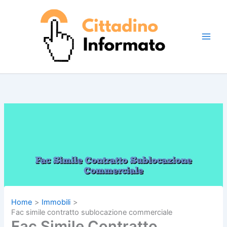
Vai
al
contenuto
Home
Immobili
Fac simile contratto sublocazione commerciale
Fac Simile Contratto