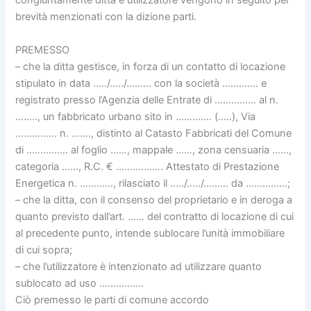
congiuntamente ditta e utilizzatore vengono in seguito per
brevità menzionati con la dizione parti.
PREMESSO
– che la ditta gestisce, in forza di un contatto di locazione
stipulato in data …../…../……… con la società …………. e
registrato presso l’Agenzia delle Entrate di …………… al n.
…….., un fabbricato urbano sito in …………. (…..), Via
…………… n. ……., distinto al Catasto Fabbricati del Comune
di …………… al foglio ……, mappale ……, zona censuaria ……,
categoria ……, R.C. € …………….. Attestato di Prestazione
Energetica n. …………, rilasciato il …../…../……… da ……………;
– che la ditta, con il consenso del proprietario e in deroga a
quanto previsto dall’art. …… del contratto di locazione di cui
al precedente punto, intende sublocare l’unità immobiliare
di cui sopra;
– che l’utilizzatore è intenzionato ad utilizzare quanto
sublocato ad uso …………….
Ciò premesso le parti di comune accordo