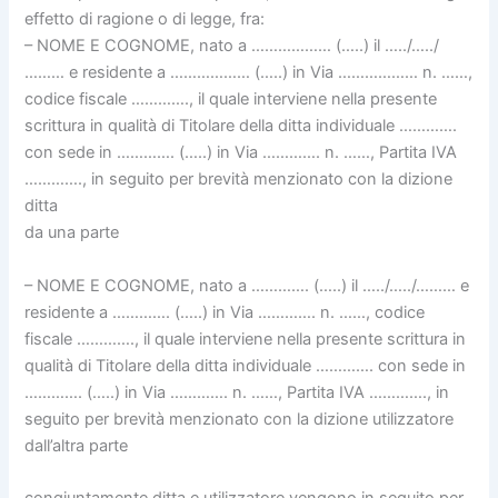
effetto di ragione o di legge, fra:
– NOME E COGNOME, nato a ……………… (…..) il …../…../
……… e residente a ……………… (…..) in Via ……………… n. ……,
codice fiscale …………., il quale interviene nella presente
scrittura in qualità di Titolare della ditta individuale ………….
con sede in …………. (…..) in Via …………. n. ……, Partita IVA
…………., in seguito per brevità menzionato con la dizione
ditta
da una parte
– NOME E COGNOME, nato a …………. (…..) il …../…../……… e
residente a …………. (…..) in Via …………. n. ……, codice
fiscale …………., il quale interviene nella presente scrittura in
qualità di Titolare della ditta individuale …………. con sede in
…………. (…..) in Via …………. n. ……, Partita IVA …………., in
seguito per brevità menzionato con la dizione utilizzatore
dall’altra parte