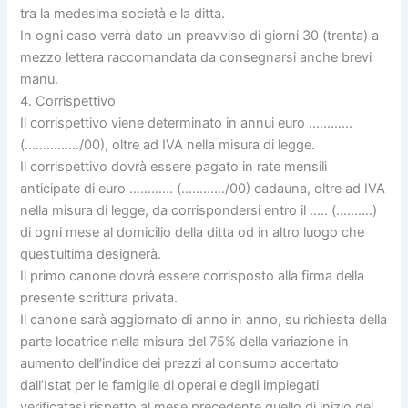
tra la medesima società e la ditta.
In ogni caso verrà dato un preavviso di giorni 30 (trenta) a
mezzo lettera raccomandata da consegnarsi anche brevi
manu.
4. Corrispettivo
Il corrispettivo viene determinato in annui euro …………
(……………/00), oltre ad IVA nella misura di legge.
Il corrispettivo dovrà essere pagato in rate mensili
anticipate di euro ………… (…………/00) cadauna, oltre ad IVA
nella misura di legge, da corrispondersi entro il ….. (……….)
di ogni mese al domicilio della ditta od in altro luogo che
quest’ultima designerà.
Il primo canone dovrà essere corrisposto alla firma della
presente scrittura privata.
Il canone sarà aggiornato di anno in anno, su richiesta della
parte locatrice nella misura del 75% della variazione in
aumento dell’indice dei prezzi al consumo accertato
dall’Istat per le famiglie di operai e degli impiegati
verificatasi rispetto al mese precedente quello di inizio del