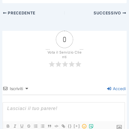
c
itt
er
ai
n
PRECEDENTE
SUCCESSIVO
e
er
e
l
di
b
st
vi
o
di
0
o
k
Vota il Servizio Clie
nti
Iscriviti
Accedi
{}
[+]