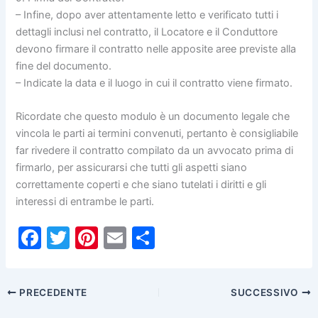
– Infine, dopo aver attentamente letto e verificato tutti i
dettagli inclusi nel contratto, il Locatore e il Conduttore
devono firmare il contratto nelle apposite aree previste alla
fine del documento.
– Indicate la data e il luogo in cui il contratto viene firmato.
Ricordate che questo modulo è un documento legale che
vincola le parti ai termini convenuti, pertanto è consigliabile
far rivedere il contratto compilato da un avvocato prima di
firmarlo, per assicurarsi che tutti gli aspetti siano
correttamente coperti e che siano tutelati i diritti e gli
interessi di entrambe le parti.
F
T
Pi
E
C
a
w
nt
m
o
c
itt
er
ai
n
PRECEDENTE
SUCCESSIVO
e
er
e
l
di