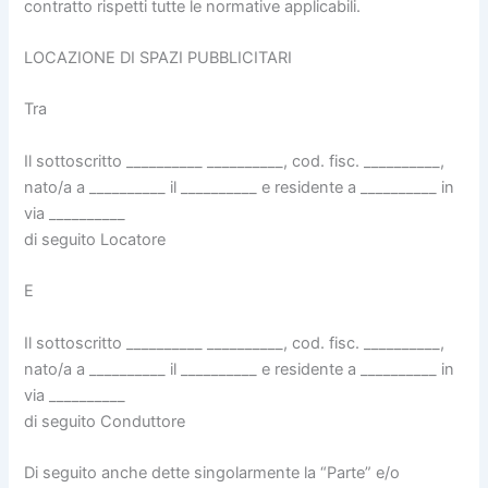
contratto rispetti tutte le normative applicabili.
LOCAZIONE DI SPAZI PUBBLICITARI
Tra
Il sottoscritto __________ __________, cod. fisc. __________,
nato/a a __________ il __________ e residente a __________ in
via __________
di seguito Locatore
E
Il sottoscritto __________ __________, cod. fisc. __________,
nato/a a __________ il __________ e residente a __________ in
via __________
di seguito Conduttore
Di seguito anche dette singolarmente la “Parte” e/o