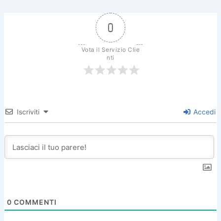
b
st
vi
o
di
0
o
k
Vota il Servizio Clie
nti
Iscriviti
Accedi
0
COMMENTI