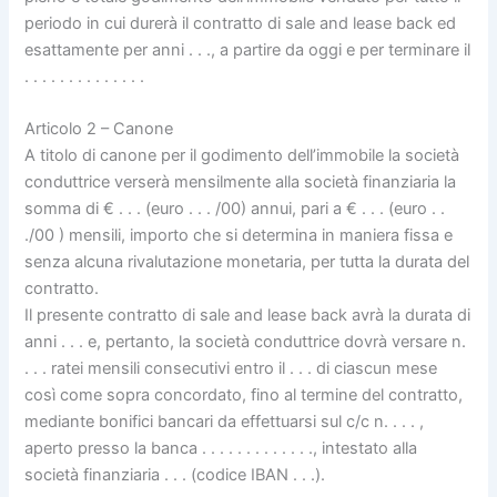
periodo in cui durerà il contratto di sale and lease back ed
esattamente per anni . . ., a partire da oggi e per terminare il
. . . . . . . . . . . . . .
Articolo 2 – Canone
A titolo di canone per il godimento dell’immobile la società
conduttrice verserà mensilmente alla società finanziaria la
somma di € . . . (euro . . . /00) annui, pari a € . . . (euro . .
./00 ) mensili, importo che si determina in maniera fissa e
senza alcuna rivalutazione monetaria, per tutta la durata del
contratto.
Il presente contratto di sale and lease back avrà la durata di
anni . . . e, pertanto, la società conduttrice dovrà versare n.
. . . ratei mensili consecutivi entro il . . . di ciascun mese
così come sopra concordato, fino al termine del contratto,
mediante bonifici bancari da effettuarsi sul c/c n. . . . ,
aperto presso la banca . . . . . . . . . . . . ., intestato alla
società finanziaria . . . (codice IBAN . . .).