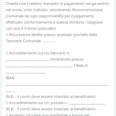
Chiede che il relativo mandato di pagamento venga estinto
nel modo sotto indicato, esonerando l’Amministrazione
Comunale da ogni responsabilità per il pagamento
effettuato conformemente a questa richiesta : (segnare
con una X il modo prescelto)
 Riscossione diretta presso qualsiasi sportello della
Tesoreria Comunale …………..
 Accreditamento sul c/c bancario n.
________________________ intrattenuto presso
_____________________________________ Filiale di
______________________
IBAN
_________________________________________________________
_____
(N.B. : il conto deve essere intestato al beneficiario).
 Accreditamento sul c/c postale n. ____________________
(N.B. : il conto deve essere intestato al beneficiario).
 Assegno circolare non trasferibile a favore del