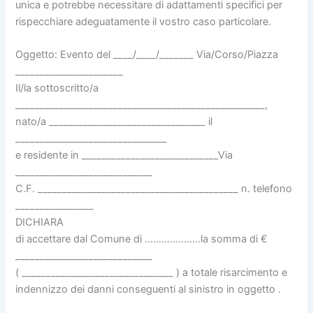
unica e potrebbe necessitare di adattamenti specifici per
rispecchiare adeguatamente il vostro caso particolare.
Oggetto: Evento del ____/____/_______ Via/Corso/Piazza
______________________
Il/la sottoscritto/a
___________________________________________________,
nato/a ________________________________ il
_______________________________
e residente in ____________________________Via
____________________________
C.F. _________________________________________ n. telefono
________________
DICHIARA
di accettare dal Comune di ………………..la somma di €
____________________________
( _______________________________ ) a totale risarcimento e
indennizzo dei danni conseguenti al sinistro in oggetto .