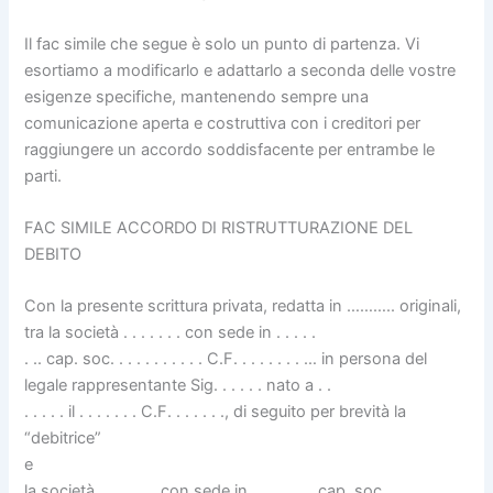
Il fac simile che segue è solo un punto di partenza. Vi
esortiamo a modificarlo e adattarlo a seconda delle vostre
esigenze specifiche, mantenendo sempre una
comunicazione aperta e costruttiva con i creditori per
raggiungere un accordo soddisfacente per entrambe le
parti.
FAC SIMILE ACCORDO DI RISTRUTTURAZIONE DEL
DEBITO
Con la presente scrittura privata, redatta in ……….. originali,
tra la società . . . . . . . con sede in . . . . .
. .. cap. soc. . . . . . . . . . . C.F. . . . . . . . … in persona del
legale rappresentante Sig. . . . . . nato a . .
. . . . . il . . . . . . . C.F. . . . . . ., di seguito per brevità la
“debitrice”
e
la società . . . . . . . con sede in . . . . . . .. cap. soc. . . . . . . . . .