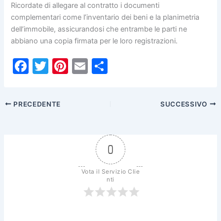
Ricordate di allegare al contratto i documenti
complementari come l’inventario dei beni e la planimetria
dell’immobile, assicurandosi che entrambe le parti ne
abbiano una copia firmata per le loro registrazioni.
F
T
Pi
E
C
a
w
nt
m
o
c
itt
er
ai
n
PRECEDENTE
SUCCESSIVO
e
er
e
l
di
b
st
vi
o
di
0
o
k
Vota il Servizio Clie
nti