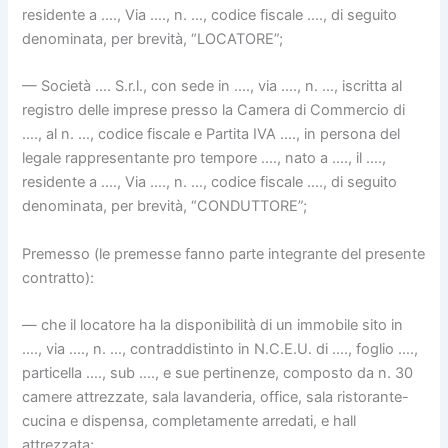
residente a …., Via …., n. …, codice fiscale …., di seguito
denominata, per brevità, “LOCATORE”;
— Società …. S.r.l., con sede in …., via …., n. …, iscritta al
registro delle imprese presso la Camera di Commercio di
…., al n. …, codice fiscale e Partita IVA …., in persona del
legale rappresentante pro tempore …., nato a …., il ….,
residente a …., Via …., n. …, codice fiscale …., di seguito
denominata, per brevità, “CONDUTTORE”;
Premesso (le premesse fanno parte integrante del presente
contratto):
— che il locatore ha la disponibilità di un immobile sito in
…., via …., n. …, contraddistinto in N.C.E.U. di …., foglio ….,
particella …., sub …., e sue pertinenze, composto da n. 30
camere attrezzate, sala lavanderia, office, sala ristorante-
cucina e dispensa, completamente arredati, e hall
attrezzata;