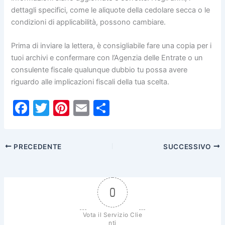
dettagli specifici, come le aliquote della cedolare secca o le
condizioni di applicabilità, possono cambiare.
Prima di inviare la lettera, è consigliabile fare una copia per i
tuoi archivi e confermare con l’Agenzia delle Entrate o un
consulente fiscale qualunque dubbio tu possa avere
riguardo alle implicazioni fiscali della tua scelta.
F
T
Pi
E
C
a
w
nt
m
o
c
itt
er
ai
n
PRECEDENTE
SUCCESSIVO
e
er
e
l
di
b
st
vi
o
di
0
o
k
Vota il Servizio Clie
nti