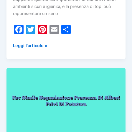
ambienti sicuri e igienici, e la presenza di topi può
rappresentare un serio
F
T
Pi
E
C
a
w
nt
m
o
c
itt
er
ai
n
Fac
Leggi l'articolo »
Simile
e
er
e
l
di
Segnalazione
b
st
vi
Presenza
o
di
Di
Topi
o
k