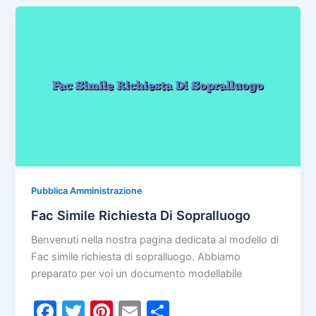
b
st
vi
Pulizia
o
di
Terreno
o
k
Pubblica Amministrazione
Fac Simile Richiesta Di Sopralluogo
Benvenuti nella nostra pagina dedicata al modello di
Fac simile richiesta di sopralluogo. Abbiamo
preparato per voi un documento modellabile
F
T
Pi
E
C