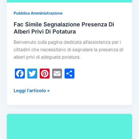
Pubblica Amministrazione
Fac Simile Segnalazione Presenza Di
Alberi Privi Di Potatura
Benvenuto sulla pagina dedicata all’assistenza per i
cittadini che necessitano di segnalare la presenza di
alberi privi di adeguata potatura.
F
T
Pi
E
C
a
w
nt
m
o
c
itt
er
ai
n
Fac
Leggi l'articolo »
Simile
e
er
e
l
di
Segnalazione
b
st
vi
Presenza
o
di
Di
Alberi
o
Privi