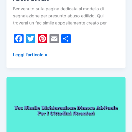
Benvenuto sulla pagina dedicata al modello di
segnalazione per presunto abuso edilizio. Qui
troverai un fac simile appositamente creato per
F
T
Pi
E
C
a
w
nt
m
o
c
itt
er
ai
n
Fac
Leggi l'articolo »
Simile
e
er
e
l
di
Segnalazione
b
st
vi
Presunto
o
di
Abuso
Edilizio
o
k