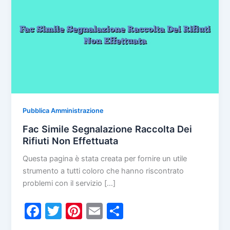
Pubblica Amministrazione
Fac Simile Segnalazione Raccolta Dei
Rifiuti Non Effettuata
Questa pagina è stata creata per fornire un utile
strumento a tutti coloro che hanno riscontrato
problemi con il servizio […]
F
T
Pi
E
C
a
w
nt
m
o