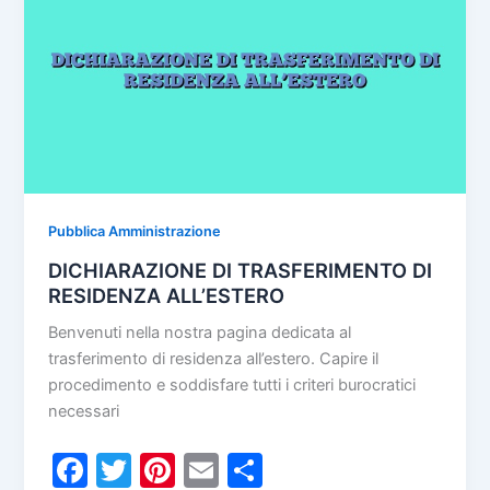
o
I
k
Cittadini
Stranieri
Pubblica Amministrazione
DICHIARAZIONE DI TRASFERIMENTO DI
RESIDENZA ALL’ESTERO
Benvenuti nella nostra pagina dedicata al
trasferimento di residenza all’estero. Capire il
procedimento e soddisfare tutti i criteri burocratici
necessari
F
T
Pi
E
C