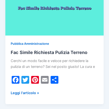
k
Di
Potatura
Pubblica Amministrazione
Fac Simile Richiesta Pulizia Terreno
Cerchi un modo facile e veloce per richiedere la
pulizia di un terreno? Sei nel posto giusto! La cura e
F
T
Pi
E
C
a
w
nt
m
o
c
itt
er
ai
n
Fac
Leggi l'articolo »
Simile
e
er
e
l
di
Richiesta