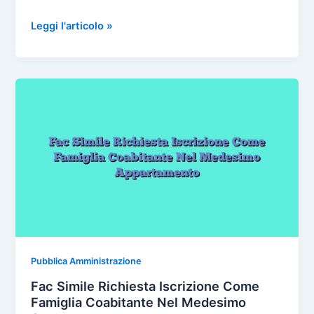
a
w
nt
m
o
c
itt
er
ai
n
DICHIARAZIONE
Leggi l'articolo »
DI
e
er
e
l
di
TRASFERIMENTO
b
st
vi
DI
o
di
RESIDENZA
ALL’ESTERO
o
k
Pubblica Amministrazione
Fac Simile Richiesta Iscrizione Come
Famiglia Coabitante Nel Medesimo