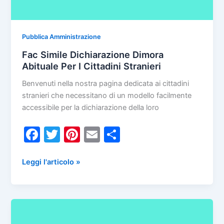
Pubblica Amministrazione
Fac Simile Dichiarazione Dimora
Abituale Per I Cittadini Stranieri
Benvenuti nella nostra pagina dedicata ai cittadini
stranieri che necessitano di un modello facilmente
accessibile per la dichiarazione della loro
F
T
Pi
E
C
a
w
nt
m
o
c
itt
er
ai
n
Fac
Leggi l'articolo »
Simile
e
er
e
l
di
Dichiarazione
b
st
vi
Dimora
o
di
Abituale
Per