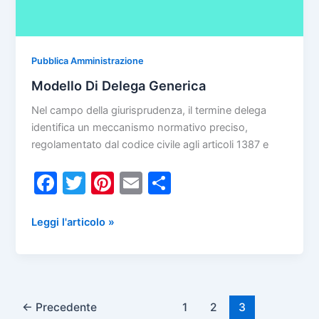
Pubblica Amministrazione
Modello Di Delega Generica
Nel campo della giurisprudenza, il termine delega
identifica un meccanismo normativo preciso,
regolamentato dal codice civile agli articoli 1387 e
F
T
Pi
E
C
a
w
nt
m
o
c
itt
er
ai
n
Modello
Leggi l'articolo »
Di
e
er
e
l
di
Delega
b
st
vi
Generica
o
di
←
Precedente
1
2
3