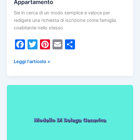
Appartamento
Sei in cerca di un modo semplice e veloce per
redigere una richiesta di iscrizione come famiglia
coabitante nello stesso
F
T
Pi
E
C
a
w
nt
m
o
c
itt
er
ai
n
Fac
Leggi l'articolo »
Simile
e
er
e
l
di
Richiesta
b
st
vi
Iscrizione
o
di
Come
Famiglia
o
Coabitante
k
Nel
Medesimo
Appartamento